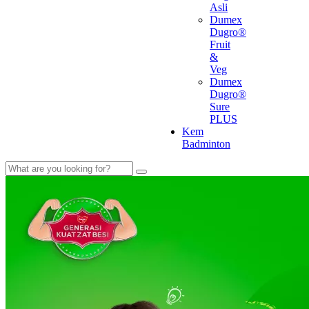
Asli
Dumex
Dugro®
Fruit
&
Veg
Dumex
Dugro®
Sure
PLUS
Kem
Badminton