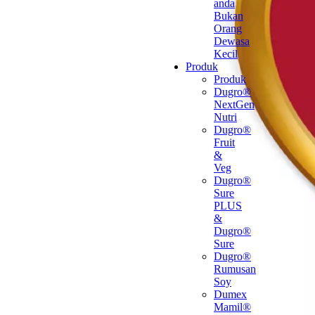
anda
Bukan
Orang
Dewasa
Kecil
Produk
Produk
Dugro®
NextGen
Nutri
Dugro®
Fruit
&
Veg
Dugro®
Sure
PLUS
&
Dugro®
Sure
Dugro®
Rumusan
Soy
Dumex
Mamil®