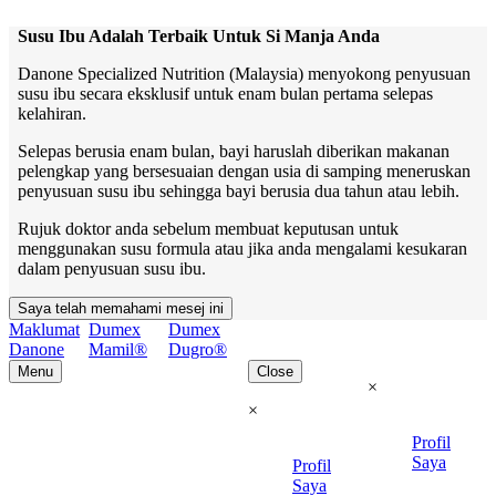
Susu Ibu Adalah Terbaik Untuk Si Manja Anda
Danone Specialized Nutrition (Malaysia) menyokong penyusuan
susu ibu secara eksklusif untuk enam bulan pertama selepas
kelahiran.
Selepas berusia enam bulan, bayi haruslah diberikan makanan
pelengkap yang bersesuaian dengan usia di samping meneruskan
penyusuan susu ibu sehingga bayi berusia dua tahun atau lebih.
Rujuk doktor anda sebelum membuat keputusan untuk
menggunakan susu formula atau jika anda mengalami kesukaran
dalam penyusuan susu ibu.
Saya telah memahami mesej ini
Maklumat
Dumex
Dumex
Danone
Mamil®
Dugro®
Menu
Close
×
×
Profil
Saya
Profil
Saya