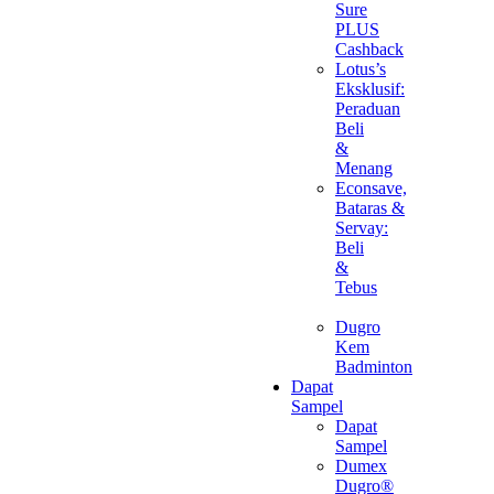
Sure
PLUS
Cashback
Lotus’s
Eksklusif:
Peraduan
Beli
&
Menang
Econsave,
Bataras &
Servay:
Beli
&
Tebus
Dugro
Kem
Badminton
Dapat
Sampel
Dapat
Sampel
Dumex
Dugro®