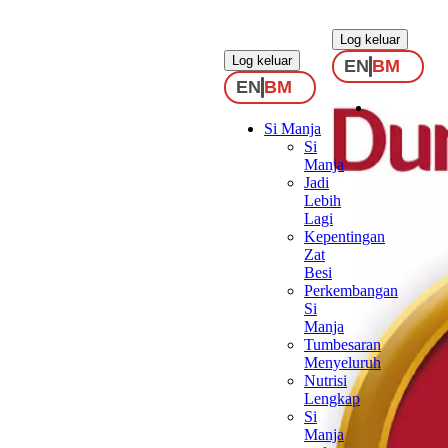
.
.
Log keluar
Log keluar
EN
BM
EN
BM
Si Manja
Si
Manja
Jadi
Lebih
Lagi
Kepentingan
Zat
Besi
Perkembangan
Si
Manja
Tumbesaran
Menyeluruh
Nutrisi
Lengkap
Si
Manja