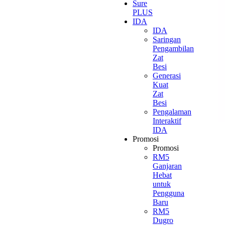
Sure
PLUS
IDA
IDA
Saringan
Pengambilan
Zat
Besi
Generasi
Kuat
Zat
Besi
Pengalaman
Interaktif
IDA
Promosi
Promosi
RM5
Ganjaran
Hebat
untuk
Pengguna
Baru
RM5
Dugro