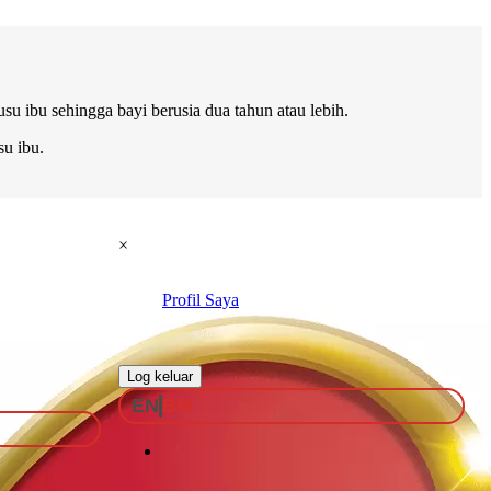
u ibu sehingga bayi berusia dua tahun atau lebih.
u ibu.
×
Profil Saya
.
Log keluar
EN
BM