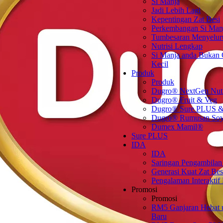
Si Manja
Jadi Lebih Lagi
Kepentingan Zat Besi
Perkembangan Si Man
Tumbesaran Menyelur
Nutrisi Lengkap
Si Manja anda Bukan
Kecil
Produk
Produk
Dugro® NextGen Nut
Dugro® Fruit & Veg
Dugro® Sure PLUS &
Dugro® Rumusan So
Dumex Mamil®
Sure PLUS
IDA
IDA
Saringan Pengambilan
Generasi Kuat Zat Bes
Pengalaman Interaktif
Promosi
Promosi
RM5 Ganjaran Hebat 
Baru