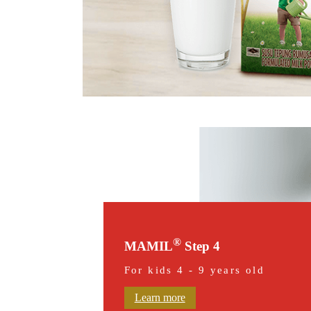
®
MAMIL
Step 4
For kids 4 - 9 years old
Learn more