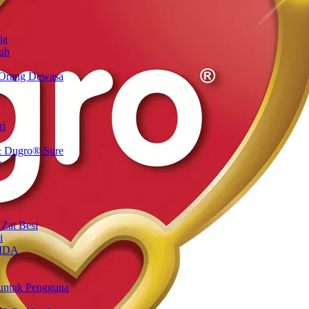
ja
uh
 Orang Dewasa
ri
 Dugro® Sure
y
 Zat Besi
i
 IDA
untuk Pengguna