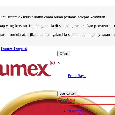
bu secara eksklusif untuk enam bulan pertama selepas kelahiran.
kap yang bersesuaian dengan usia di samping meneruskan penyusuan sus
su formula atau jika anda mengalami kesukaran dalam penyusuan sus
Dumex Dugro®
Close
×
Profil Saya
.
Log keluar
EN
BM
Si Manja