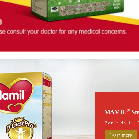
®
MAMIL
Ste
For kids 1 - 
Learn more