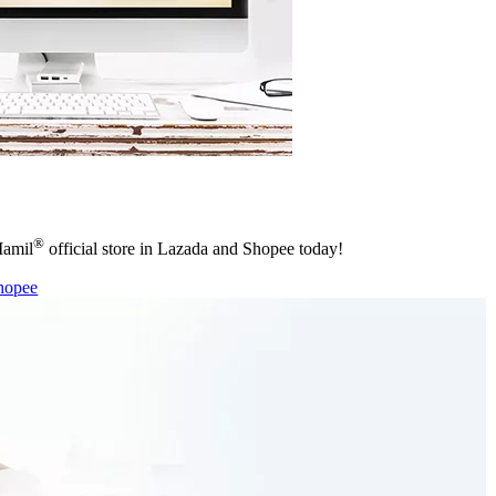
®
Mamil
official store in Lazada and Shopee today!
hopee