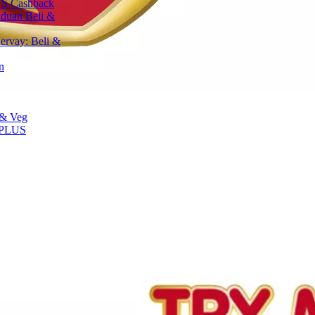
S Cashback
aduan Beli &
ervay: Beli &
n
 & Veg
 PLUS