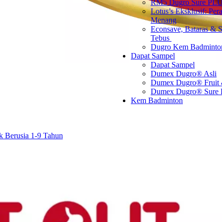
RM5 Dugro Sure PLU
Lotus’s Eksklusif: Per
Menang
Econsave, Bataras & S
Tebus ​
Dugro Kem Badminto
Dapat Sampel
Dapat Sampel
Dumex Dugro® Asli
Dumex Dugro® Fruit
Dumex Dugro® Sure
Kem Badminton
 Berusia 1-9 Tahun