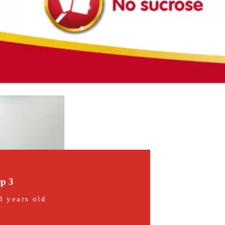
p 3
3 years old