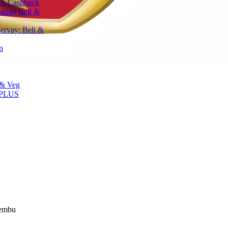
S Cashback
aduan Beli &
ervay: Beli &
n
 & Veg
 PLUS
lembu