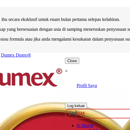
bu secara eksklusif untuk enam bulan pertama selepas kelahiran.
kap yang bersesuaian dengan usia di samping meneruskan penyusuan sus
su formula atau jika anda mengalami kesukaran dalam penyusuan sus
Dumex Dugro®
Close
×
Profil Saya
.
Log keluar
EN
BM
Si Manja