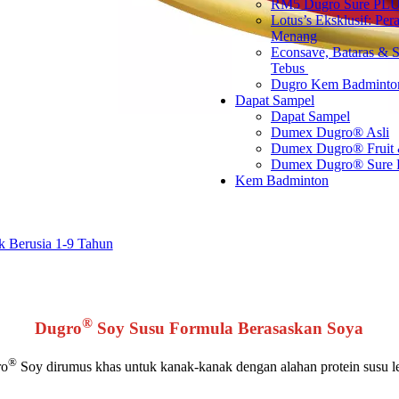
RM5 Dugro Sure PLU
Lotus’s Eksklusif: Per
Menang
Econsave, Bataras & S
Tebus ​
Dugro Kem Badminto
Dapat Sampel
Dapat Sampel
Dumex Dugro® Asli
Dumex Dugro® Fruit
Dumex Dugro® Sure
Kem Badminton
 Berusia 1-9 Tahun
®
Dugro
Soy Susu Formula Berasaskan Soya
®
ro
Soy dirumus khas untuk kanak-kanak dengan alahan protein susu 