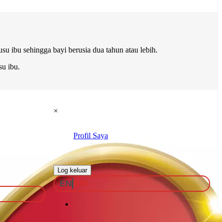
u ibu sehingga bayi berusia dua tahun atau lebih.
u ibu.
×
Profil Saya
.
Log keluar
EN
BM