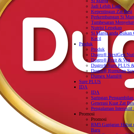
Si Manja
Jadi Lebih Lagi
Kepentingan Zat Besi
Perkembangan Si Man
Tumbesaran Menyelur
Nutrisi Lengkap
Si Manja anda Bukan
Kecil
Produk
Produk
Dugro® NextGen Nut
Dugro® Fruit & Veg
Dugro® Sure PLUS &
Dugro® Rumusan So
Dumex Mamil®
Sure PLUS
IDA
IDA
Saringan Pengambilan
Generasi Kuat Zat Bes
Pengalaman Interaktif
Promosi
Promosi
RM5 Ganjaran Hebat 
Baru