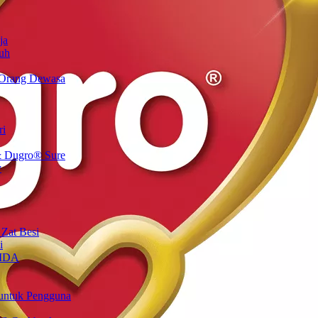
ja
uh
 Orang Dewasa
ri
 Dugro® Sure
y
 Zat Besi
i
 IDA
untuk Pengguna