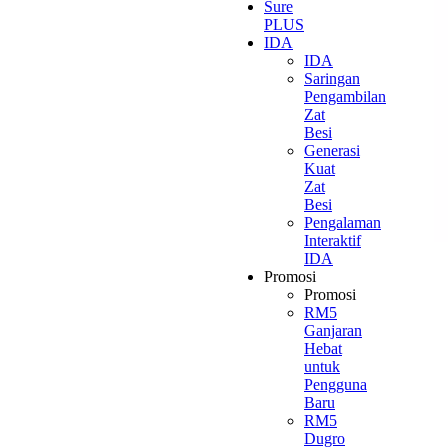
Sure
PLUS
IDA
IDA
Saringan
Pengambilan
Zat
Besi
Generasi
Kuat
Zat
Besi
Pengalaman
Interaktif
IDA
Promosi
Promosi
RM5
Ganjaran
Hebat
untuk
Pengguna
Baru
RM5
Dugro