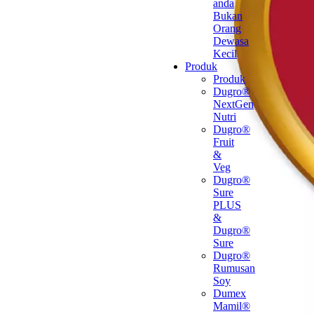
anda
Bukan
Orang
Dewasa
Kecil
Produk
Produk
Dugro®
NextGen
Nutri
Dugro®
Fruit
&
Veg
Dugro®
Sure
PLUS
&
Dugro®
Sure
Dugro®
Rumusan
Soy
Dumex
Mamil®