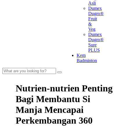
Asli
Dumex
Dugro®
Fruit
&
Veg
Dumex
Dugro®
Sure
PLUS
Kem
Badminton
Nutrien-nutrien Penting
Bagi Membantu Si
Manja Mencapai
Perkembangan 360