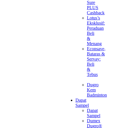
Sure
PLUS
Cashback
Lotus’s
Eksklusif:
Peraduan
Beli
&
Menang
Econsave,
Bataras &
Servay:
Beli
&
Tebus
Dugro
Kem
Badminton
Dapat
Sampel
Dapat
Sampel
Dumex
Dugro®