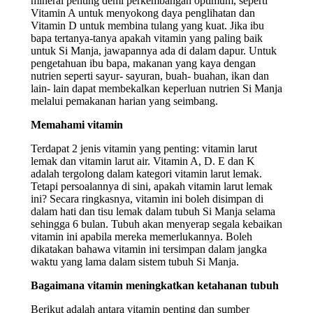
mineral penting demi perkembangan optimum, seperti
Vitamin A untuk menyokong daya penglihatan dan
Vitamin D untuk membina tulang yang kuat. Jika ibu
bapa tertanya-tanya apakah vitamin yang paling baik
untuk Si Manja, jawapannya ada di dalam dapur. Untuk
pengetahuan ibu bapa, makanan yang kaya dengan
nutrien seperti sayur- sayuran, buah- buahan, ikan dan
lain- lain dapat membekalkan keperluan nutrien Si Manja
melalui pemakanan harian yang seimbang.
Memahami vitamin
Terdapat 2 jenis vitamin yang penting: vitamin larut
lemak dan vitamin larut air. Vitamin A, D. E dan K
adalah tergolong dalam kategori vitamin larut lemak.
Tetapi persoalannya di sini, apakah vitamin larut lemak
ini? Secara ringkasnya, vitamin ini boleh disimpan di
dalam hati dan tisu lemak dalam tubuh Si Manja selama
sehingga 6 bulan. Tubuh akan menyerap segala kebaikan
vitamin ini apabila mereka memerlukannya. Boleh
dikatakan bahawa vitamin ini tersimpan dalam jangka
waktu yang lama dalam sistem tubuh Si Manja.
Bagaimana vitamin meningkatkan ketahanan tubuh
Berikut adalah antara vitamin penting dan sumber