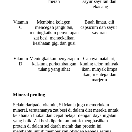
merah
sayur-sayuran dan
kekacang
Vitamin
Membina kolagen,
Buah limau, cili
C
mencegah jangkitan,
capsicum dan sayur-
meningkatkan penyerapan
sayuran
zat besi, mengekalkan
kesihatan gigi dan gusi
Vitamin
Meningkatkan penyerapan
Cahaya matahari,
D
kalsium, perkembangan
kuning telor, minyak
tulang yang sihat
ikan, minyak limpa
ikan, mentega dan
marjerin
Mineral penting
Selain daripada vitamin, Si Manja juga memerlukan
mineral, terutamanya zat besi di dalam diet mereka untuk
ketahanan fizikal dan cepat belajar dengan daya ingatan
yang baik. Zat besi diperlukan untuk menghasilkan
protein di dalam sel darah merah dan protein ini
membantu untuk memberikan oksigen kepada semua