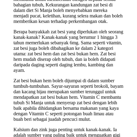
bahagian tubuh, Kekurangan kandungan zat besi di
dalam diet Si Manja boleh menyebabkan mereka
menjadi pucat, keletihan, kurang selera makan dan boleh
memberikan kesan terhadap perkembangan otak.
Berapa banyakkah zat besi yang diperlukan oleh seorang
kanak-kanak? Kanak-kanak yang berumur 1 hingga 3
tahun memerlukan sebanyak 6mg. Sama seperti vitamin,
zat besi juga boleh dibahagikan ke dalam 2 kategori
utama: zat besi hem dan zat besi bukan hem. Zat besi
hem mudah diserap oleh tubuh, dan ia boleh didapati
daripada daging seperti daging lembu, kambing dan
ayam.
Zat besi bukan hem boleh dijumpai di dalam sumber
tumbuh-tumbuhan. Sayur-sayuran seperti brokoli, bayam
dan kacang hijau merupakan sumber terunggul untuk
mendapatkan zat besi bukan hem. Vitamin C membantu
tubuh Si Manja untuk menyerap zat besi dengan lebih
baik apabila dihidangkan bersama makanan yang kaya
dengan Vitamin C seperti potongan buah limau atau
buah beri sebagai juadah pencuci mulut.
Kalsium dan zink juga penting untuk kanak-kanak. Ia
adalah sumber yang paling baik untuk menguatkan gigi