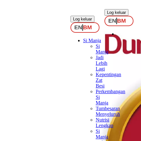
.
.
Log keluar
Log keluar
EN
BM
EN
BM
Si Manja
Si
Manja
Jadi
Lebih
Lagi
Kepentingan
Zat
Besi
Perkembangan
Si
Manja
Tumbesaran
Menyeluruh
Nutrisi
Lengkap
Si
Manja