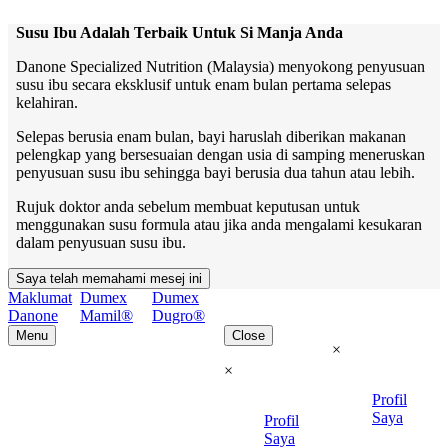
Susu Ibu Adalah Terbaik Untuk Si Manja Anda
Danone Specialized Nutrition (Malaysia) menyokong penyusuan
susu ibu secara eksklusif untuk enam bulan pertama selepas
kelahiran.
Selepas berusia enam bulan, bayi haruslah diberikan makanan
pelengkap yang bersesuaian dengan usia di samping meneruskan
penyusuan susu ibu sehingga bayi berusia dua tahun atau lebih.
Rujuk doktor anda sebelum membuat keputusan untuk
menggunakan susu formula atau jika anda mengalami kesukaran
dalam penyusuan susu ibu.
Saya telah memahami mesej ini
Maklumat
Dumex
Dumex
Danone
Mamil®
Dugro®
Menu
Close
×
×
Profil
Saya
Profil
Saya