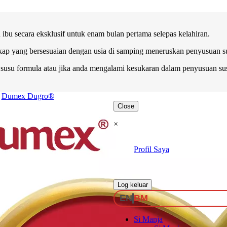
bu secara eksklusif untuk enam bulan pertama selepas kelahiran.
kap yang bersesuaian dengan usia di samping meneruskan penyusuan sus
su formula atau jika anda mengalami kesukaran dalam penyusuan sus
Dumex Dugro®
Close
×
Profil Saya
.
Log keluar
EN
BM
Si Manja