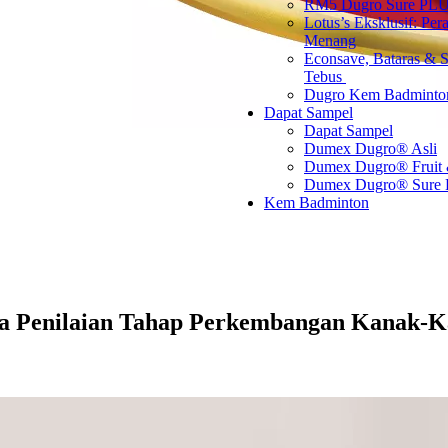
RM5 Dugro Sure PLU
Lotus’s Eksklusif: Per
Menang
Econsave, Bataras & S
Tebus ​
Dugro Kem Badminto
Dapat Sampel
Dapat Sampel
Dumex Dugro® Asli
Dumex Dugro® Fruit
Dumex Dugro® Sure
Kem Badminton
a Penilaian Tahap Perkembangan Kanak-