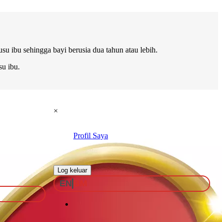
u ibu sehingga bayi berusia dua tahun atau lebih.
u ibu.
×
Profil Saya
.
Log keluar
EN
BM