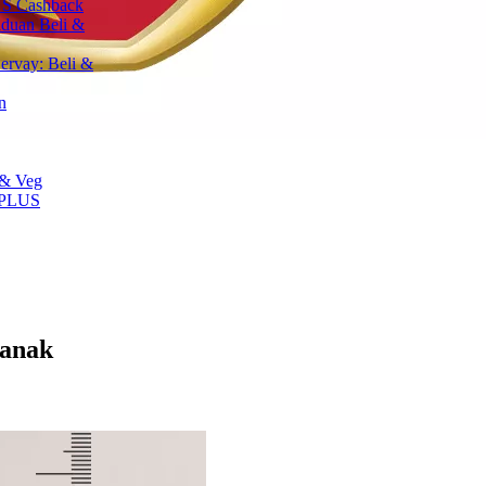
S Cashback
aduan Beli &
ervay: Beli &
n
 & Veg
 PLUS
Kanak