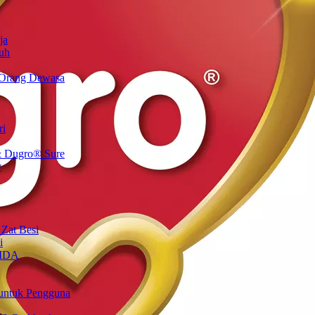
ja
uh
 Orang Dewasa
ri
 Dugro® Sure
y
 Zat Besi
i
 IDA
untuk Pengguna