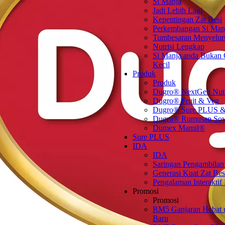
Si Manja
Jadi Lebih Lagi
Kepentingan Zat Besi
Perkembangan Si Man
Tumbesaran Menyelur
Nutrisi Lengkap
Si Manja anda Bukan
Kecil
Produk
Produk
Dugro® NextGen Nut
Dugro® Fruit & Veg
Dugro® Sure PLUS &
Dugro® Rumusan So
Dumex Mamil®
Sure PLUS
IDA
IDA
Saringan Pengambilan
Generasi Kuat Zat Bes
Pengalaman Interaktif
Promosi
Promosi
RM5 Ganjaran Hebat 
Baru