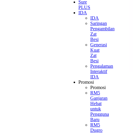
Sure
PLUS
IDA
IDA
Saringan
Pengambilan
Zat
Besi
Generasi
Kuat
Zat
Besi
Pengalaman
Interaktif
IDA
Promosi
Promosi
RM5
Ganjaran
Hebat
untuk
Pengguna
Baru
RM5
Dugro