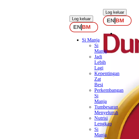
.
.
Log keluar
Log keluar
EN
BM
EN
BM
Si Manja
Si
Manja
Jadi
Lebih
Lagi
Kepentingan
Zat
Besi
Perkembangan
Si
Manja
Tumbesaran
Menyeluruh
Nutrisi
Lengkap
Si
Manja