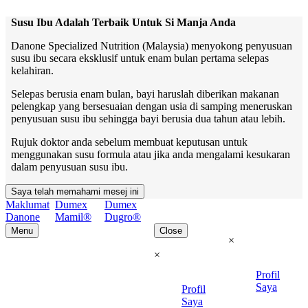
Susu Ibu Adalah Terbaik Untuk Si Manja Anda
Danone Specialized Nutrition (Malaysia) menyokong penyusuan
susu ibu secara eksklusif untuk enam bulan pertama selepas
kelahiran.
Selepas berusia enam bulan, bayi haruslah diberikan makanan
pelengkap yang bersesuaian dengan usia di samping meneruskan
penyusuan susu ibu sehingga bayi berusia dua tahun atau lebih.
Rujuk doktor anda sebelum membuat keputusan untuk
menggunakan susu formula atau jika anda mengalami kesukaran
dalam penyusuan susu ibu.
Saya telah memahami mesej ini
Maklumat
Dumex
Dumex
Danone
Mamil®
Dugro®
Menu
Close
×
×
Profil
Saya
Profil
Saya