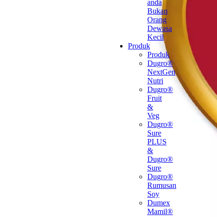
anda
Bukan
Orang
Dewasa
Kecil
Produk
Produk
Dugro®
NextGen
Nutri
Dugro®
Fruit
&
Veg
Dugro®
Sure
PLUS
&
Dugro®
Sure
Dugro®
Rumusan
Soy
Dumex
Mamil®