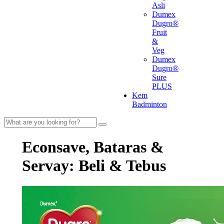
Asli
Dumex
Dugro®
Fruit
&
Veg
Dumex
Dugro®
Sure
PLUS
Kem
Badminton
Econsave, Bataras &
Servay: Beli & Tebus