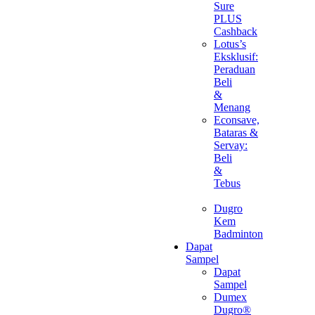
Sure
PLUS
Cashback
Lotus’s
Eksklusif:
Peraduan
Beli
&
Menang
Econsave,
Bataras &
Servay:
Beli
&
Tebus
Dugro
Kem
Badminton
Dapat
Sampel
Dapat
Sampel
Dumex
Dugro®