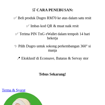
🛒
CARA PENEBUSAN:​
✅ Beli produk Dugro RM70 ke atas dalam satu resit​
✅ Imbas kod QR & muat naik resit​
✅ Terima PIN TnG eWallet dalam tempoh 14 hari
bekerja​
✨ Pilih Dugro untuk sokong perkembangan 360° si
manja​
📍 Eksklusif di Econsave, Bataras & Servay stor
Tebus Sekarang!
Terma & Syarat