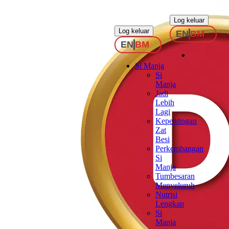
.
.
Log keluar
Log keluar
EN
BM
EN
BM
Si Manja
Si
Manja
Jadi
Lebih
Lagi
Kepentingan
Zat
Besi
Perkembangan
Si
Manja
Tumbesaran
Menyeluruh
Nutrisi
Lengkap
Si
Manja