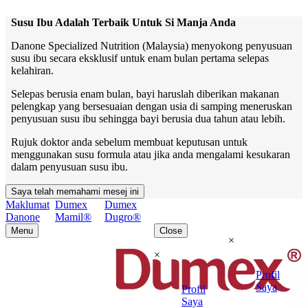
Susu Ibu Adalah Terbaik Untuk Si Manja Anda
Danone Specialized Nutrition (Malaysia) menyokong penyusuan
susu ibu secara eksklusif untuk enam bulan pertama selepas
kelahiran.
Selepas berusia enam bulan, bayi haruslah diberikan makanan
pelengkap yang bersesuaian dengan usia di samping meneruskan
penyusuan susu ibu sehingga bayi berusia dua tahun atau lebih.
Rujuk doktor anda sebelum membuat keputusan untuk
menggunakan susu formula atau jika anda mengalami kesukaran
dalam penyusuan susu ibu.
Saya telah memahami mesej ini
Maklumat
Dumex
Dumex
Danone
Mamil®
Dugro®
Menu
Close
×
×
Profil
Saya
Profil
Saya