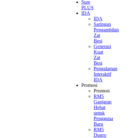
Sure
PLUS
IDA
IDA
Saringan
Pengambilan
Zat
Besi
Generasi
Kuat
Zat
Besi
Pengalaman
Interaktif
IDA
Promosi
Promosi
RM5
Ganjaran
Hebat
untuk
Pengguna
Baru
RM5
Dugro