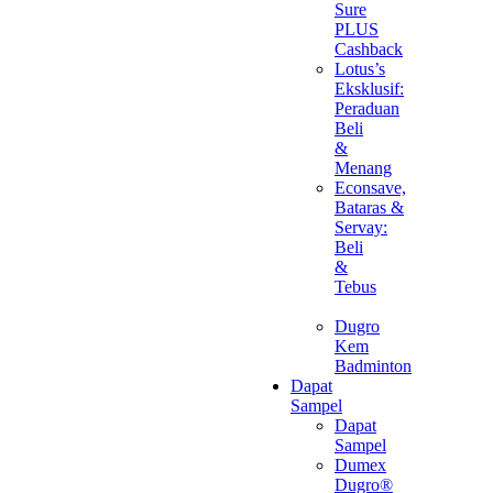
Sure
PLUS
Cashback
Lotus’s
Eksklusif:
Peraduan
Beli
&
Menang
Econsave,
Bataras &
Servay:
Beli
&
Tebus
Dugro
Kem
Badminton
Dapat
Sampel
Dapat
Sampel
Dumex
Dugro®