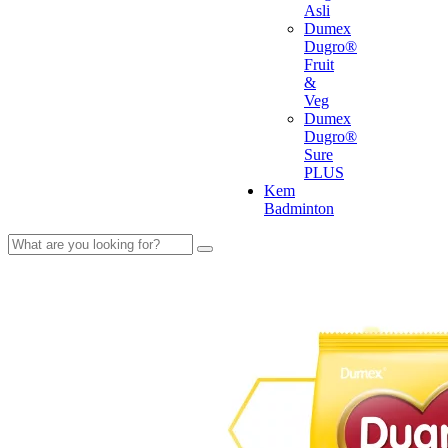
Asli
Dumex
Dugro®
Fruit
&
Veg
Dumex
Dugro®
Sure
PLUS
Kem
Badminton