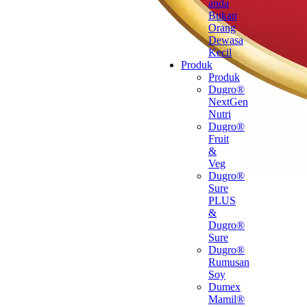
anda
Bukan
Orang
Dewasa
Kecil
Produk
Produk
Dugro®
NextGen
Nutri
Dugro®
Fruit
&
Veg
Dugro®
Sure
PLUS
&
Dugro®
Sure
Dugro®
Rumusan
Soy
Dumex
Mamil®