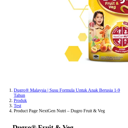
Dugro® Malaysia | Susu Formula Untuk Anak Berusia 1-9
Tahun
Produk
Test
Product Page NextGen Nutri – Dugro Fruit & Veg
Dugro® Fruit & Veg