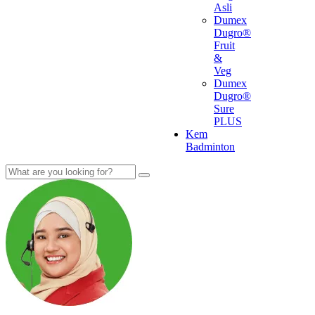
Asli
Dumex
Dugro®
Fruit
&
Veg
Dumex
Dugro®
Sure
PLUS
Kem
Badminton