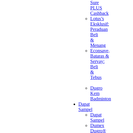
Sure
PLUS
Cashback
Lotus’s
Eksklusif:
Peraduan
Beli
&
Menang
Econsave,
Bataras &
Servay:
Beli
&
Tebus
Dugro
Kem
Badminton
Dapat
Sampel
Dapat
Sampel
Dumex
Dugro®