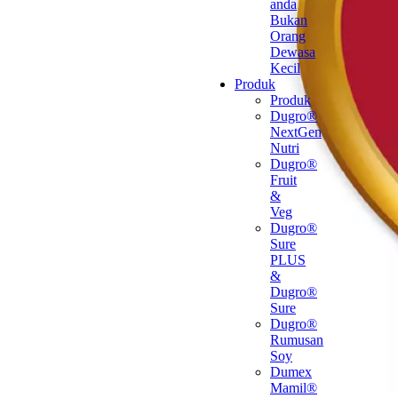
anda
Bukan
Orang
Dewasa
Kecil
Produk
Produk
Dugro®
NextGen
Nutri
Dugro®
Fruit
&
Veg
Dugro®
Sure
PLUS
&
Dugro®
Sure
Dugro®
Rumusan
Soy
Dumex
Mamil®