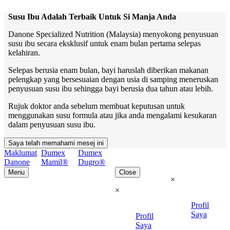
Susu Ibu Adalah Terbaik Untuk Si Manja Anda
Danone Specialized Nutrition (Malaysia) menyokong penyusuan
susu ibu secara eksklusif untuk enam bulan pertama selepas
kelahiran.
Selepas berusia enam bulan, bayi haruslah diberikan makanan
pelengkap yang bersesuaian dengan usia di samping meneruskan
penyusuan susu ibu sehingga bayi berusia dua tahun atau lebih.
Rujuk doktor anda sebelum membuat keputusan untuk
menggunakan susu formula atau jika anda mengalami kesukaran
dalam penyusuan susu ibu.
Saya telah memahami mesej ini
Maklumat
Dumex
Dumex
Danone
Mamil®
Dugro®
Menu
Close
×
×
Profil
Saya
Profil
Saya