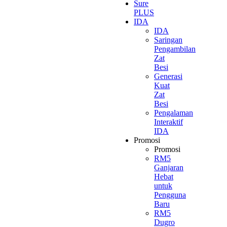
Sure
PLUS
IDA
IDA
Saringan
Pengambilan
Zat
Besi
Generasi
Kuat
Zat
Besi
Pengalaman
Interaktif
IDA
Promosi
Promosi
RM5
Ganjaran
Hebat
untuk
Pengguna
Baru
RM5
Dugro