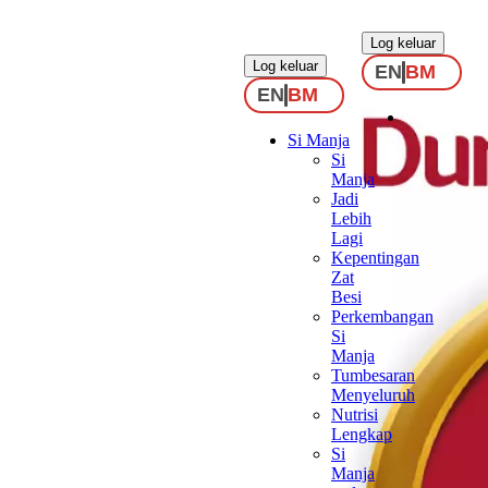
.
.
Log keluar
Log keluar
EN
BM
EN
BM
Si Manja
Si
Manja
Jadi
Lebih
Lagi
Kepentingan
Zat
Besi
Perkembangan
Si
Manja
Tumbesaran
Menyeluruh
Nutrisi
Lengkap
Si
Manja