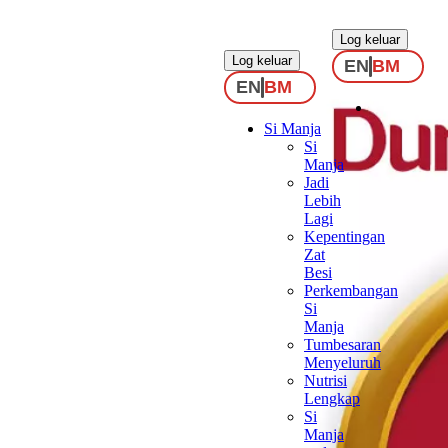
.
.
Log keluar
Log keluar
EN
BM
EN
BM
Si Manja
Si
Manja
Jadi
Lebih
Lagi
Kepentingan
Zat
Besi
Perkembangan
Si
Manja
Tumbesaran
Menyeluruh
Nutrisi
Lengkap
Si
Manja