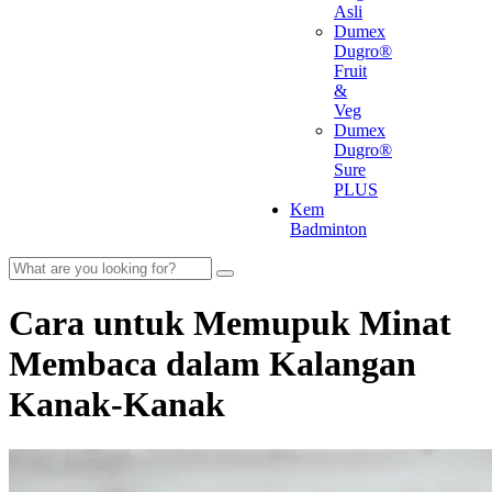
Asli
Dumex
Dugro®
Fruit
&
Veg
Dumex
Dugro®
Sure
PLUS
Kem
Badminton
Cara untuk Memupuk Minat
Membaca dalam Kalangan
Kanak-Kanak