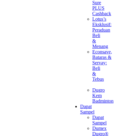
Sure
PLUS
Cashback
Lotus’s
Eksklusif:
Peraduan
Beli
&
Menang
Econsave,
Bataras &
Servay:
Beli
&
Tebus
Dugro
Kem
Badminton
Dapat
Sampel
Dapat
Sampel
Dumex
Dugro®