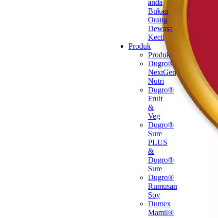
anda
Bukan
Orang
Dewasa
Kecil
Produk
Produk
Dugro®
NextGen
Nutri
Dugro®
Fruit
&
Veg
Dugro®
Sure
PLUS
&
Dugro®
Sure
Dugro®
Rumusan
Soy
Dumex
Mamil®