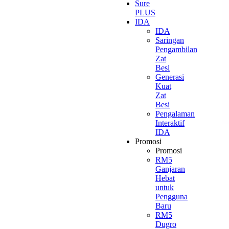
Sure
PLUS
IDA
IDA
Saringan
Pengambilan
Zat
Besi
Generasi
Kuat
Zat
Besi
Pengalaman
Interaktif
IDA
Promosi
Promosi
RM5
Ganjaran
Hebat
untuk
Pengguna
Baru
RM5
Dugro