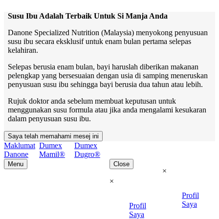
Susu Ibu Adalah Terbaik Untuk Si Manja Anda
Danone Specialized Nutrition (Malaysia) menyokong penyusuan
susu ibu secara eksklusif untuk enam bulan pertama selepas
kelahiran.
Selepas berusia enam bulan, bayi haruslah diberikan makanan
pelengkap yang bersesuaian dengan usia di samping meneruskan
penyusuan susu ibu sehingga bayi berusia dua tahun atau lebih.
Rujuk doktor anda sebelum membuat keputusan untuk
menggunakan susu formula atau jika anda mengalami kesukaran
dalam penyusuan susu ibu.
Saya telah memahami mesej ini
Maklumat
Dumex
Dumex
Danone
Mamil®
Dugro®
Menu
Close
×
×
Profil
Saya
Profil
Saya