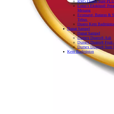
RM5 Dugro Sure PLU
Lotus’s Eksklusif: Per
Menang
Econsave, Bataras & S
Tebus ​
Dugro Kem Badminto
Dapat Sampel
Dapat Sampel
Dumex Dugro® Asli
Dumex Dugro® Fruit
Dumex Dugro® Sure
Kem Badminton