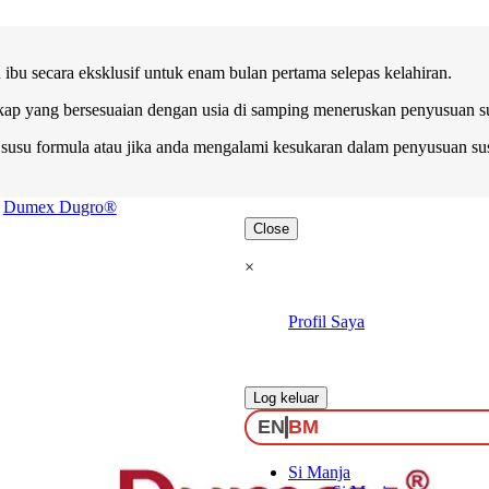
bu secara eksklusif untuk enam bulan pertama selepas kelahiran.
kap yang bersesuaian dengan usia di samping meneruskan penyusuan sus
su formula atau jika anda mengalami kesukaran dalam penyusuan sus
Dumex Dugro®
Close
×
Profil Saya
.
Log keluar
EN
BM
Si Manja