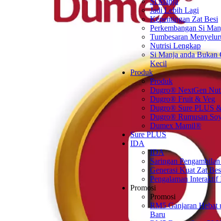
Si Manja
Jadi Lebih Lagi
Kepentingan Zat Besi
Perkembangan Si Man
Tumbesaran Menyelur
Nutrisi Lengkap
Si Manja anda Bukan
Kecil
Produk
Produk
Dugro® NextGen Nut
Dugro® Fruit & Veg
Dugro® Sure PLUS &
Dugro® Rumusan So
Dumex Mamil®
Sure PLUS
IDA
IDA
Saringan Pengambilan
Generasi Kuat Zat Bes
Pengalaman Interaktif
Promosi
Promosi
RM5 Ganjaran Hebat 
Baru