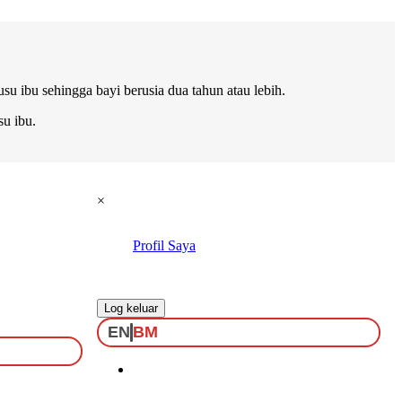
u ibu sehingga bayi berusia dua tahun atau lebih.
u ibu.
×
Profil Saya
.
Log keluar
EN
BM