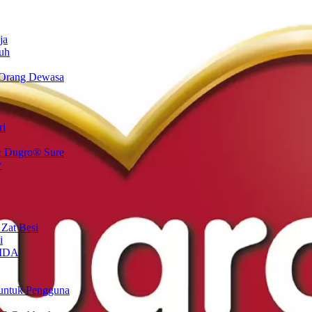
ja
uh
 Orang Dewasa
ri
 Dugro® Sure
y
 Zat Besi
i
 IDA
untuk Pengguna