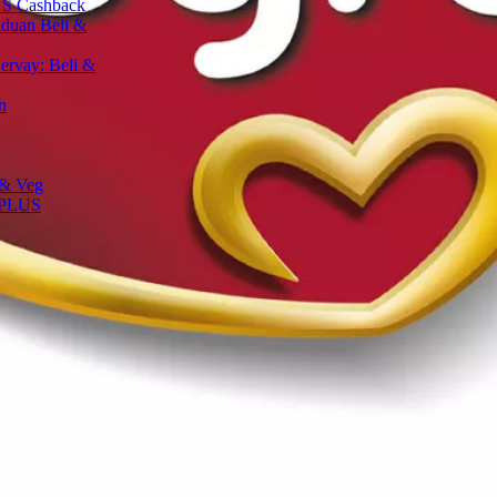
S Cashback
aduan Beli &
ervay: Beli &
n
 & Veg
 PLUS